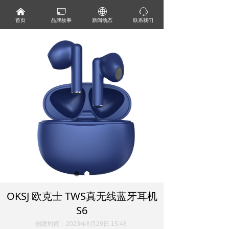
낀
ꀔ
ꄓ
ꁱ
首页
品牌故事
新闻动态
联系我们
OKSJ 欧克士 TWS真无线蓝牙耳机
S6
创建时间：
2023年8月29日
15:48