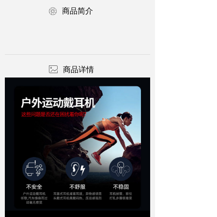
ꁵ
商品简介
ꂈ
商品详情