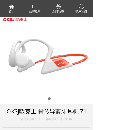
낀
ꀔ
ꄓ
ꁱ
首页
品牌故事
新闻动态
联系我们
OKSJ欧克士 骨传导蓝牙耳机 Z1
创建时间：
2023年6月15日
19:06