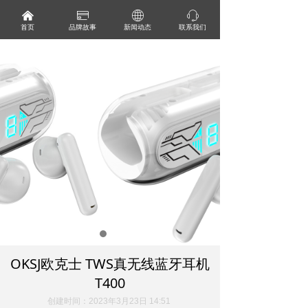
낀
ꀔ
ꄓ
ꁱ
首页
品牌故事
新闻动态
联系我们
OKSJ欧克士 TWS真无线蓝牙耳机
T400
创建时间：
2023年3月23日
14:51