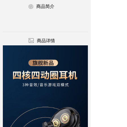
ꁵ
商品简介
ꂈ
商品详情