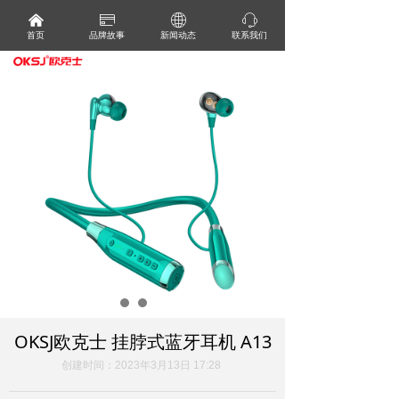
낀
ꀔ
ꄓ
ꁱ
首页
品牌故事
新闻动态
联系我们
OKSJ欧克士 挂脖式蓝牙耳机 A13
创建时间：
2023年3月13日
17:28