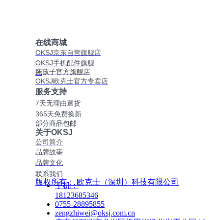
在线商城
OKSJ京东自营旗舰店
O
KSJ手机配件旗舰
纯孩子官方旗舰店
店
OKSJ欧克士官方专卖店
服务支持
7天无理由退货
365天免费换新
部分商品包邮
关于OKSJ
公司简介
品牌故事
品牌文化
联系我们
版权所有：
欧克士（深圳）科技有限公司
手机：
18123685346
0755-28895855
zengzhiwei@oksj.com.cn