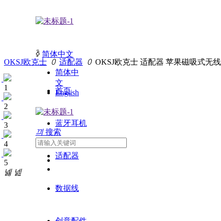
ꀅ
简体中文
OKSJ欧克士
ꄲ
适配器
ꄲ
OKSJ欧克士 适配器 苹果磁吸式无
简体中
文
1
首页
English
2
蓝牙耳机
3
끠
搜索
4
适配器
5
넳
넲
数据线
创意配件