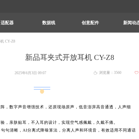
适配器
数据线
创意配件
新闻动
 CY-Z8
新品耳夹式开放耳机 CY-Z8
浏览量：
3560
2025年6月3日
09:07
ꄀ
ꄘ
矩阵，数字声音增强技术，还原现场原声，低音澎湃高音通透，人声细
体验，亲肤贴耳，不入耳的设计，实现空气感佩戴，久戴不痛。
，句句清晰，AI分离式降噪算法，分离人声和环境音，有效适用不同通话