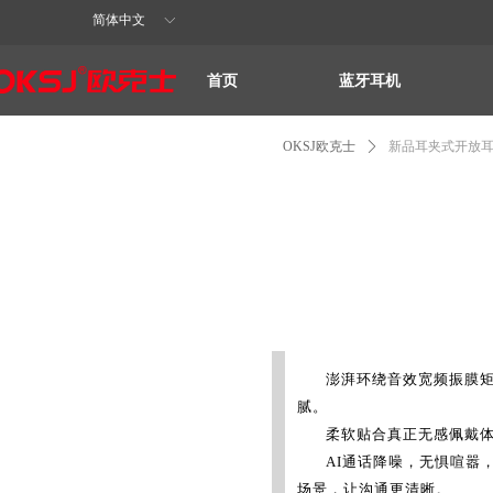
简体中文
ꀅ
首页
蓝牙耳机
OKSJ欧克士
ꄲ
新品耳夹式开放耳机
澎湃环绕音效宽频振膜
腻。
柔软贴合真正无感佩戴
AI通话降噪，无惧喧嚣
场景，让沟通更清晰。